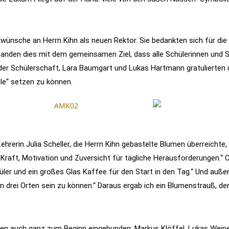
ckwünsche an Herrn Kihn als neuen Rektor. Sie bedankten sich für di
anden dies mit dem gemeinsamen Ziel, dass alle Schülerinnen und S
er Schülerschaft, Lara Baumgart und Lukas Hartmann gratulierten u
le“ setzen zu können.
Lehrerin Julia Scheller, die Herrn Kihn gebastelte Blumen überreichte,
raft, Motivation und Zuversicht für tägliche Herausforderungen.“ O
r und ein großes Glas Kaffee für den Start in den Tag.“ Und auße
 an drei Orten sein zu können.“ Daraus ergab ich ein Blumenstrauß, de
ren auch ganz zum Beginn eingebunden: Markus Klöffel, Lukas Weip