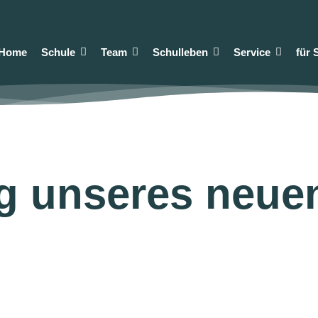
Home
Schule
Team
Schulleben
Service
für 
g unseres neue