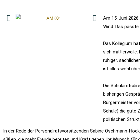
Am 15. Juni 2026 
Wind. Das passte.
Das Kollegium hat
sich mittlerweile
ruhiger, sachliche
ist alles wohl übe
Die Schulamtsdire
bisherigen Gesprä
Bürgermeister von
Schule) die gute 
politischen Strukt
In der Rede der Personalratsvorsitzenden Sabine Oschmann-Hockgei
süßen, die mehr Freude bereiten und Kraft geben. Ihr Wunsch für d