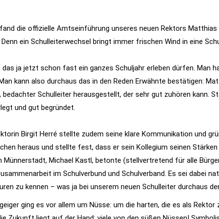
fand die offizielle Amtseinführung unseres neuen Rektors Matthias K
 Denn ein Schulleiterwechsel bringt immer frischen Wind in eine Schu
 das ja jetzt schon fast ein ganzes Schuljahr erleben dürfen. Man h
. Man kann also durchaus das in den Reden Erwähnte bestätigen: Mat
r, bedachter Schulleiter herausgestellt, der sehr gut zuhören kann. 
rlegt und gut begründet.
ktorin Birgit Herré stellte zudem seine klare Kommunikation und grün
chen heraus und stellte fest, dass er sein Kollegium seinen Stärken
 Münnerstadt, Michael Kastl, betonte (stellvertretend für alle Bürg
Zusammenarbeit im Schulverbund und Schulverband. Es sei dabei natür
uren zu kennen – was ja bei unserem neuen Schulleiter durchaus der F
ger ging es vor allem um Nüsse: um die harten, die es als Rektor z
ie Zukunft liegt auf der Hand: viele von den süßen Nüssen! Symbolis