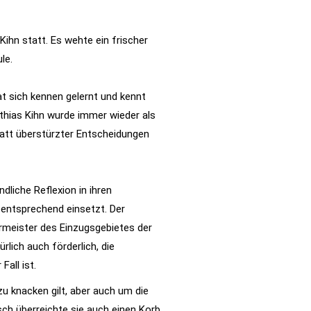
ihn statt. Es wehte ein frischer
le.
at sich kennen gelernt und kennt
thias Kihn wurde immer wieder als
Statt überstürzter Entscheidungen
dliche Reflexion in ihren
 entsprechend einsetzt. Der
ermeister des Einzugsgebietes der
lich auch förderlich, die
all ist.
u knacken gilt, aber auch um die
ch überreichte sie auch einen Korb,