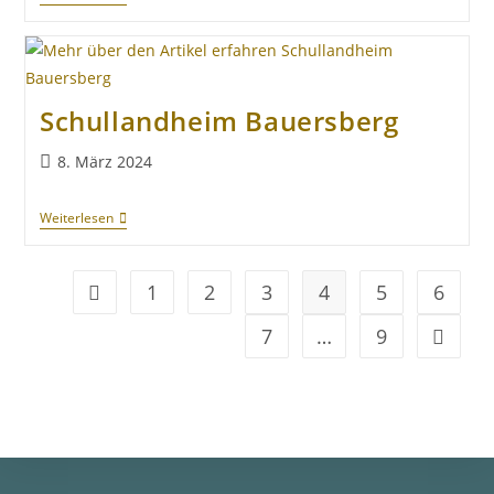
Schullandheim Bauersberg
8. März 2024
Weiterlesen
1
2
3
4
5
6
7
…
9